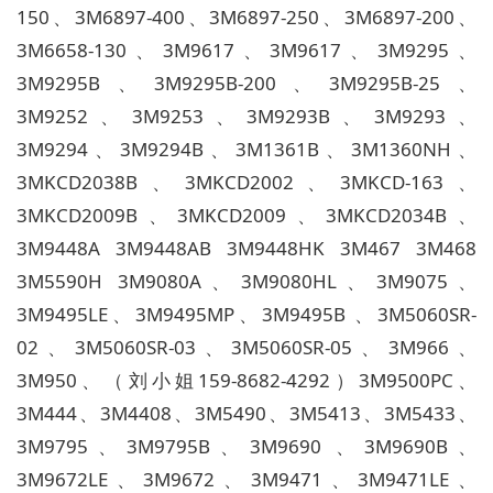
150、3M6897-400、3M6897-250、3M6897-200、
3M6658-130、3M9617、3M9617、3M9295、
3M9295B、3M9295B-200、3M9295B-25、
3M9252、3M9253、3M9293B、3M9293、
3M9294、3M9294B、3M1361B、3M1360NH、
3MKCD2038B、3MKCD2002、3MKCD-163、
3MKCD2009B、3MKCD2009、3MKCD2034B、
3M9448A 3M9448AB 3M9448HK 3M467 3M468
3M5590H 3M9080A、3M9080HL、3M9075、
3M9495LE、3M9495MP、3M9495B 、3M5060SR-
02、3M5060SR-03、3M5060SR-05、3M966、
3M950、（刘小姐159-8682-4292）3M9500PC、
3M444、3M4408、3M5490、3M5413、3M5433、
3M9795、3M9795B、3M9690 、3M9690B、
3M9672LE、3M9672、3M9471、3M9471LE、