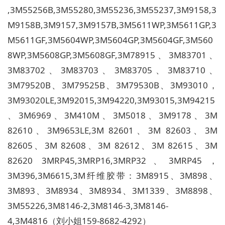
,3M55256B,3M55280,3M55236,3M55237,3M9158,3
M9158B,3M9157,3M9157B,
3M5611WP,3M5611GP,3
M5611GF,3M5604WP,3M5604GP,3M5604GF,3M560
8WP,3M5608GP,3M5608GF,
3M78915
、3M83701、
3M83702、3M83703、3M83705、3M83710、
3M79520B、3M79525B、3M79530B、3M93010，
3M93020LE,3M92015,3M94220,3M93015,3M94215
、3M6969、3M410M、3M5018、3M9178、3M
82610、3M9653LE,3M 82601、3M 82603、3M
82605、3M 82608、3M 82612、3M 82615、3M
82620 3MRP45,3MRP16,3MRP32、3MRP45，
3M396,3M6615,3M纤维胶带：3M8915、3M898、
3M893、3M8934、3M8934、3M1339、3M8898、
3M55226,3M8146-2,3M8146-3,3M8146-
4,3M4816（刘小姐159-8682-4292）