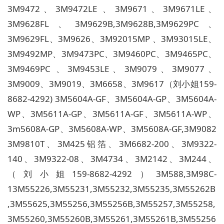
3M9472、3M9472LE 、3M9671、3M9671LE、
3M9628FL、3M9629B,3M9628B,3M9629PC、
3M9629FL、3M9626、3M92015MP 、3M93015LE、
3M9492MP、3M9473PC、3M9460PC、3M9465PC、
3M9469PC 、3M9453LE、3M9079、3M9077、
3M9009、3M9019、3M6658、3M9617（刘小姐159-
8682-4292) 3M5604A-GF、3M5604A-GP、3M5604A-
WP、3M5611A-GP、3M5611A-GF、3M5611A-WP、
3m5608A-GP、3M5608A-WP、3M5608A-GF,3M9082
3M9810T、3M425铝箔、3M6682-200、3M9322-
140、3M9322-08、3M4734、3M2142、3M244、
（刘小姐159-8682-4292）3M588,3M98C-
13M55226,3M55231,3M55232,3M55235,3M55262B
,3M55625,3M55256,3M55256B,3M55257,3M55258,
3M55260,3M55260B,3M55261,3M55261B,3M55256