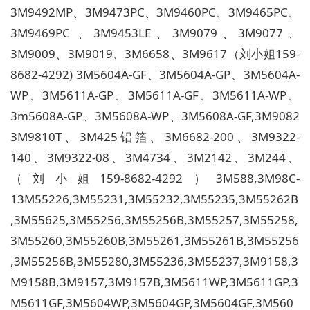
3M9492MP、3M9473PC、3M9460PC、3M9465PC、
3M9469PC 、3M9453LE、3M9079、3M9077、
3M9009、3M9019、3M6658、3M9617（刘小姐159-
8682-4292) 3M5604A-GF、3M5604A-GP、3M5604A-
WP、3M5611A-GP、3M5611A-GF、3M5611A-WP、
3m5608A-GP、3M5608A-WP、3M5608A-GF,3M9082
3M9810T、3M425铝箔、3M6682-200、3M9322-
140、3M9322-08、3M4734、3M2142、3M244、
（刘小姐159-8682-4292）3M588,3M98C-
13M55226,3M55231,3M55232,3M55235,3M55262B
,3M55625,3M55256,3M55256B,3M55257,3M55258,
3M55260,3M55260B,3M55261,3M55261B,3M55256
,3M55256B,3M55280,3M55236,3M55237,3M9158,3
M9158B,3M9157,3M9157B,
3M5611WP,3M5611GP,3
M5611GF,3M5604WP,3M5604GP,3M5604GF,3M560