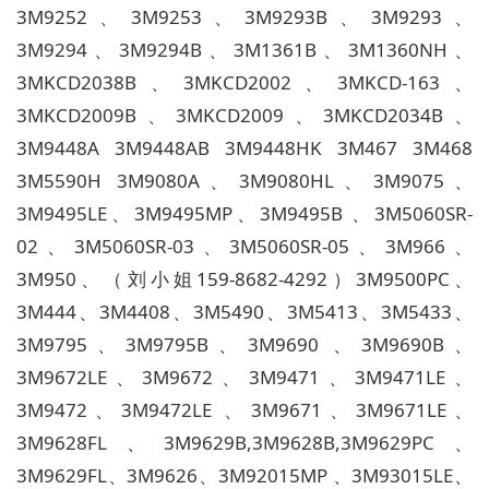
3M9252、3M9253、3M9293B、3M9293、
3M9294、3M9294B、3M1361B、3M1360NH、
3MKCD2038B、3MKCD2002、3MKCD-163、
3MKCD2009B、3MKCD2009、3MKCD2034B、
3M9448A 3M9448AB 3M9448HK 3M467 3M468
3M5590H 3M9080A、3M9080HL、3M9075、
3M9495LE、3M9495MP、3M9495B 、3M5060SR-
02、3M5060SR-03、3M5060SR-05、3M966、
3M950、（刘小姐159-8682-4292）3M9500PC、
3M444、3M4408、3M5490、3M5413、3M5433、
3M9795、3M9795B、3M9690 、3M9690B、
3M9672LE、3M9672、3M9471、3M9471LE、
3M9472、3M9472LE 、3M9671、3M9671LE、
3M9628FL、3M9629B,3M9628B,3M9629PC、
3M9629FL、3M9626、3M92015MP 、3M93015LE、