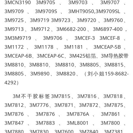
3MCN3190 3M9705
、
3M9703
、
3M9707
、
3M9709
、
3M9709S
、
3MHT9050,3M9709SL
、
3M9725
、
3M9719 3M9723
、
3M9720
、
3M9760
、
3M9713
、
3M9712
、
3M6682-200
、
3M
6897-400
，
3M3M9719
、
3M9706
、
3MCEF-3 3MCEF-8
、
3M1172
、
3M1178
、
3M1181
、
3MCEAP-5B
、
3MCEAP-6B
、
3MCEAP-6C
、
3M425
铝箔、
3M
导热胶带
3M8810
、
3M8810
、
3M8810
、
3M8805
、
3M8815
、
3M8805
、
3M9890
、
3M8820
、（刘小姐
159-8682-
4292
）
3M
不干胶标签
3M7815
、
3M7816
、
3M7818
、
3M7812
、
3M7776
、
3M7871
、
3M7872
、
3M7875
、
3M7876
、
3M7876
、
3M7876A
、
3M7861
、
3M7847
、
3M7883
、
3ML8001
、
3M7800
、
3M7880
、
3M7830
、
3M7600
、
3M7840
、
3M7381
、