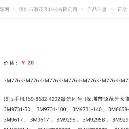
塑网
>
深圳市源茂升科技有限公司
>
产品信息
>
正文
￥ 20
价 格：
3M77633M77633M77633M77633M77633M77633M7
(
刘
s
手机
159-8682-4292
微信同号
)
深圳市源茂升长期供应美
3M9731-50、3M9731-100、3M9731-140、3M6658-
3M9617、3M9617、3M9295、3M9295B、3M929