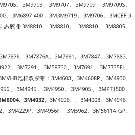
M9705
、
3M9703
、
3M9707
、
3M9709
、
3M9709S
、
00
、
3M
6897-400
，
3M3M9719
、
3M9706
、
3MCEF-3
导热胶带
3M8810
、
3M8810
、
3M8810
、
3M8805
、
3M7876
、
3M7876A
、
3M7861
、
3M7847
、
3M7883
、
3922
、
3M7291
、
3M58730
、
3M7691
、
3M7735FL
、
3MVHB
泡棉双胶带：
3M4608
、
3M4608P
、
3M4930
、
956
、
3M4945
、
3M4950
、
3M4905
、
3MPT1500
、
3M8004
、
3M4032
、
3M4026
、、
3M4008
、
3M4946
、
2
、
3M4229P
、
3M4956F
、
3M5962
、
3M5611A-GP
、