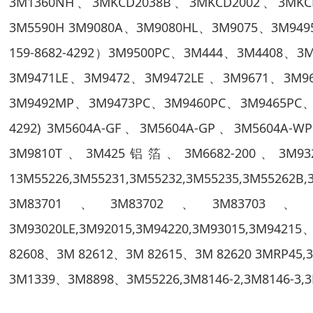
3M1360NH、3MKCD2038B、3MKCD2002、3MKCD
3M5590H 3M9080A、3M9080HL、3M9075、3M94
159-8682-4292）3M9500PC、3M444、3M4408、
3M9471LE、3M9472、3M9472LE 、3M9671、3M96
3M9492MP、3M9473PC、3M9460PC、3M9465PC
4292) 3M5604A-GF、3M5604A-GP、3M5604A-
3M9810T、3M425铝箔、3M6682-200、3M932
13M55226,3M55231,3M55232,3M55235,3M55262B,
3M83701、3M83702、3M83703、
3M93020LE,3M92015,3M94220,3M93015,3M94
82608、3M 82612、3M 82615、3M 82620 3MRP
3M1339、3M8898、3M55226,3M8146-2,3M8146-3,