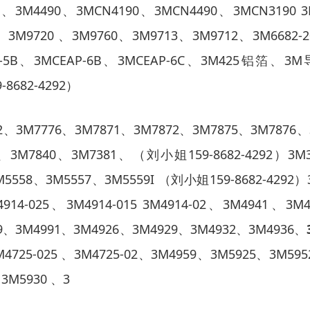
0
、
3M4490
、
3MCN4190
、
3MCN4490
、
3MCN3190 3
、
3M9720
、
3M9760
、
3M9713
、
3M9712
、
3M6682-2
-5B
、
3MCEAP-6B
、
3MCEAP-6C
、
3M425
铝箔、
3M
9-8682-4292
）
2
、
3M7776
、
3M7871
、
3M7872
、
3M7875
、
3M7876
、
、
3M7840
、
3M7381
、（刘小姐
159-8682-4292
）
3M
M5558
、
3M5557
、
3M5559I
（刘小姐
159-8682-4292
）
914-025
、
3M4914-015 3M4914-02
、
3M4941
、
3M4
9
、
3M4991
、
3M4926
、
3M4929
、
3M4932
、
3M4936
、
M4725-025
、
3M4725-02
、
3M4959
、
3M5925
、
3M595
、
3M5930
、
3