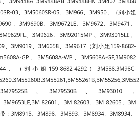
M9448A 3M9448AB 3M9448HK 3M467 3M468
060SR-03、3M5060SR-05、3M966、3M950、（刘小姐
9690 、3M9690B、3M9672LE、3M9672、3M9471、
、3M9629FL、3M9626、3M92015MP 、3M93015LE、
09、3M9019、3M6658、3M9617（刘小姐159-8682-
5608A-GP、3M5608A-WP、3M5608A-GF,3M9082
44、（刘小姐159-8682-4292）3M588,3M98C-
5260,3M55260B,3M55261,3M55261B,3M55256,3M552
M79525B、3M79530B、3M93010，
、3M9653LE,3M 82601、3M 82603、3M 82605、3M
纤维胶带：3M8915、3M898、3M893、3M8934、3M8934、