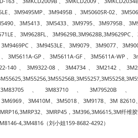
-163、3MKCD2009B、3MKCD2009、3MKCD2034B、3
95LE、3M9495MP、3M9495B 、3M5060SR-02、3M5
3M5490、3M5413、3M5433、3M9795、3M9795B、3M
71LE、3M9628FL、3M9629B,3M9628B,3M9629PC
、3M9469PC 、3M9453LE、3M9079、3M9077、3M90
WP、3M5611A-GP、3M5611A-GF、3M5611A-WP、3m
2-140、3M9322-08、3M4734、3M2142、3M2
3M55625,3M55256,3M55256B,3M55257,3M55258,3M5
3M83705、3M83710、3M79520B、3
215、3M6969、3M410M、3M5018、3M9178、3M 82610
45,3MRP16,3MRP32、3MRP45，3M396,3M6615,3M
3M8146-4,3M4816（刘小姐159-8682-4292）