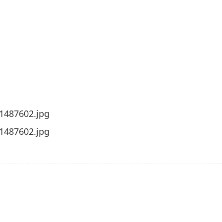
求量越来越大，在我国自卸车滑板的使用范围也在不断的
的抗冲击性能，冲击强度达150kj/m2以上，能耐
可靠运行达10年以上。