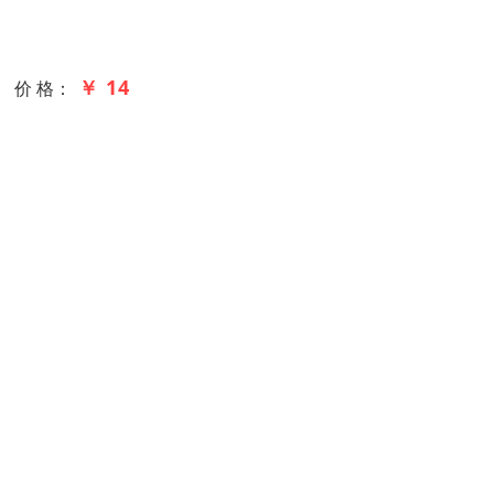
￥ 14
价 格：
车厢怎样才能做到卸得快？安装我公司生产的车厢防粘板
优异性能,安装在车厢内可有效解决车厢因物料黏湿造成
巴,淤泥,白灰,工业盐,粉煤等物料时不再发生卸不下车
车厢滑板是是一种性能非常优异的树脂板材。车厢滑板
侵蚀。防粘效果好，就算在运输黄土、黄泥、白灰粉等
好评。
自卸车延长使用寿命的小窍门，加装自卸车滑板，我公