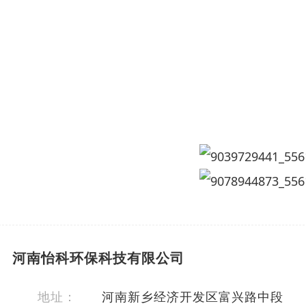
车滑板在各种行业内的运输行业内得到广泛使用，需
板。
自卸车滑板所采用的是超高分子量聚乙烯材质，具有优异
方、煤、矿渣、矿物等物料达100万次以上冲刷，稳定
河南怡科环保科技有限公司
地址：
河南新乡经济开发区富兴路中段