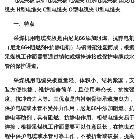
电缆夹板
煤矿电缆夹板
电缆夹
山东电缆夹板
国龙电
缆夹
H
型电缆夹
C
型电缆夹
O
型电缆夹
U
型电缆夹
一、特点
采煤机用电缆夹板是由尼龙
66
添加阻燃、抗静电剂
（尼龙
66+
阻燃剂
+
抗静电剂）与钢骨架注塑而成，根据
采煤机工作面需要通过销轴或螺栓连接成保护电缆或水
管的保护通道。
采煤机用电缆夹板重量轻、体积小、结构紧凑，安
装方便快捷，维护维修简单，且使用寿命长，抗拉强
度、抗冲击力大等。其优点是内衬钢骨架承载拖曳力，
保护电缆或水管不受外力作用，尼龙
66
中添加阻燃、抗
静电等助剂，具有阻燃、抗静电作用。相邻电缆夹易于
连接，根据采煤机工作面需要可以任意延长，在拖曳过
程中保护电缆或水管可靠工作，不被折断或破损，提高