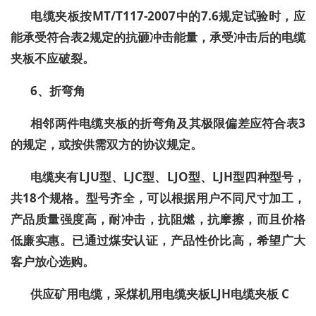
电缆夹板按
MT/T117-2007
中的
7.6
规定试验时，应
能承受符合表
2
规定的抗砸冲击能量，承受冲击后的电缆
夹板不应破裂。
6
、折弯角
相邻两件电缆夹板的折弯角及其极限偏差应符合表
3
的规定，或按供需双方的
协
议规定。
电缆夹有
LJU
型、
LJC
型、
LJO
型、
LJH
型四种型号，
共
18
个规格。型号齐全，可以根据用户不同尺寸加工，
产品质量强度高，耐冲击，抗阻燃，抗摩擦，而且价格
低廉实惠。已通过煤安认证，产品性价比高，希望广大
客户放心选购。
供应矿用电缆，
采煤机用电缆夹板
LJH电缆夹板
C