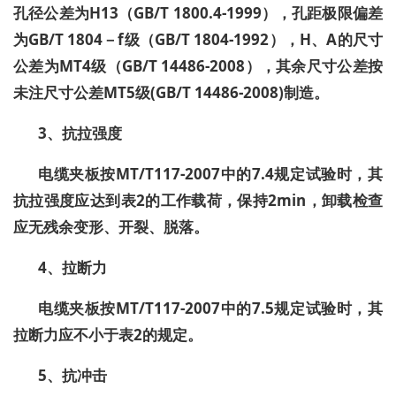
孔径公差为
H13
（
GB/T 1800.4-1999
），孔距极限偏差
为
GB/T 1804
－
f
级（
GB/T 1804-1992
），
H
、
A
的尺寸
公差为
MT4
级（
GB/T 14486-2008
），其余尺寸公差按
未注尺寸公差
MT5
级
(GB/T 14486-2008)
制造。
3
、抗拉强度
电缆夹板按
MT/T117-2007
中的
7.4
规定试验时，其
抗拉强度应达到表
2
的工作载荷，保持
2min
，卸载检查
应无残余变形、开裂、脱落。
4
、拉断力
电缆夹板按
MT/T117-2007
中的
7.5
规定试验时，其
拉断力应不小于表
2
的规定。
5
、抗冲击