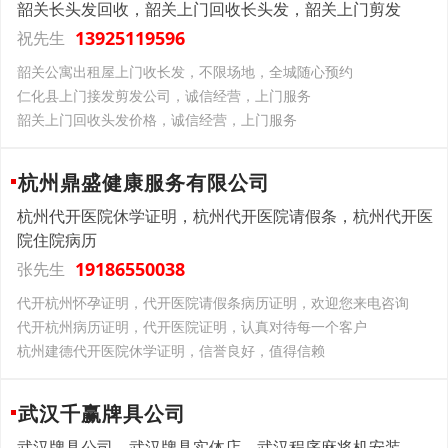
韶关长头发回收，韶关上门回收长头发，韶关上门剪发
13925119596
祝先生
韶关公寓出租屋上门收长发，不限场地，全城随心预约
仁化县上门接发剪发公司，诚信经营，上门服务
韶关上门回收头发价格，诚信经营，上门服务
杭州鼎盛健康服务有限公司
杭州代开医院休学证明，杭州代开医院请假条，杭州代开医
院住院病历
19186550038
张先生
代开杭州怀孕证明，代开医院请假条病历证明，欢迎您来电咨询
代开杭州病历证明，代开医院证明，认真对待每一个客户
杭州建德代开医院休学证明，信誉良好，值得信赖
武汉千赢牌具公司
武汉牌具公司，武汉牌具实体店，武汉程序麻将机安装