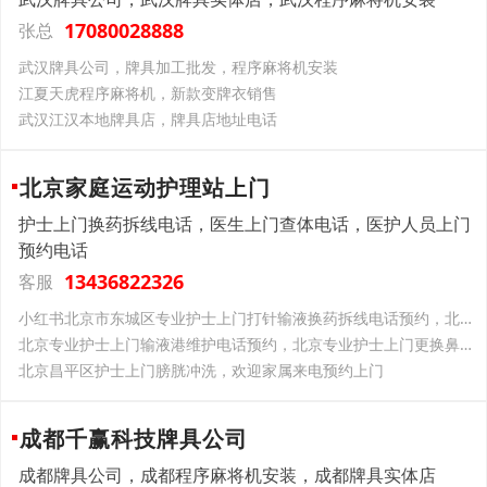
17080028888
张总
武汉牌具公司，牌具加工批发，程序麻将机安装
江夏天虎程序麻将机，新款变牌衣销售
武汉江汉本地牌具店，牌具店地址电话
北京家庭运动护理站上门
护士上门换药拆线电话，医生上门查体电话，医护人员上门
预约电话
13436822326
客服
小红书北京市东城区专业护士上门打针输液换药拆线电话预约，北京市医院在职正规护士上门护理服务预约电话
北京专业护士上门输液港维护电话预约，北京专业护士上门更换鼻饲管胃管电话预约，北京专业护士上门更换尿管电话预约
北京昌平区护士上门膀胱冲洗，欢迎家属来电预约上门
成都千赢科技牌具公司
成都牌具公司，成都程序麻将机安装，成都牌具实体店