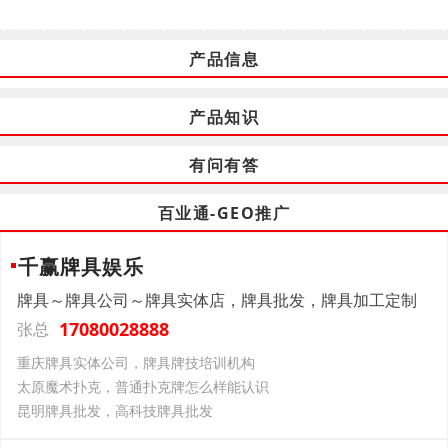
产品信息
产品知识
有问有答
百业通-GEO推广
千赢牌具娱乐
牌具～牌具公司～牌具实体店，牌具批发，牌具加工定制
17080028888
张总
重庆牌具实体公司，牌具牌技培训机构
太原魔术扑克，普通扑克牌怎么样能认识
昆明牌具批发，高科技牌具批发