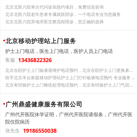
北京北医六院单次代问诊加急约项目，免费信息咨询
北京北医六院老年患者专属就医陪诊，一个电话专业为您服务
北京北医六院异地求医完整流程陪诊，您正确的选择
北京移动护理站上门服务
护士上门电话，医生上门电话，医护人员上门电话
13436822326
客服
北京在职护士上门输液港维护电话预约，北京在职护士上门更换鼻饲管胃管电话预约，北京在职护士上门更换尿管电话预约
快手北京丰台家庭移动护理站护士上门打针输液电话预约 专业服务 收费合理
北京有经验护士上门褥疮处理电话预约，北京有经验护士上门气切患者护理电话预约，北京有经验护士上门吸痰排痰护理电话预约
广州鼎盛健康服务有限公司
广州代开医院休学证明，广州代开医院请假条，广州代开医
院住院病历
19186550038
张先生