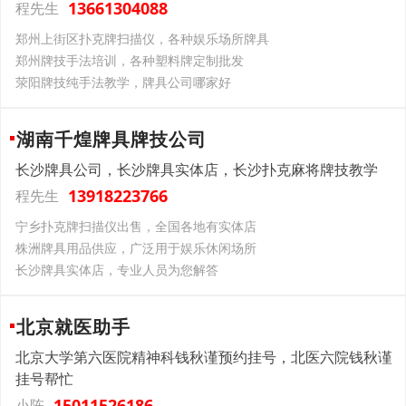
13661304088
程先生
郑州上街区扑克牌扫描仪，各种娱乐场所牌具
郑州牌技手法培训，各种塑料牌定制批发
荥阳牌技纯手法教学，牌具公司哪家好
湖南千煌牌具牌技公司
长沙牌具公司，长沙牌具实体店，长沙扑克麻将牌技教学
13918223766
程先生
宁乡扑克牌扫描仪出售，全国各地有实体店
株洲牌具用品供应，广泛用于娱乐休闲场所
长沙牌具实体店，专业人员为您解答
北京就医助手
北京大学第六医院精神科钱秋谨预约挂号，北医六院钱秋谨
挂号帮忙
15011526186
小陈