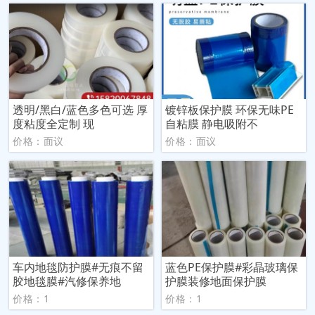
透明/黑白/蓝色多色可选 厚
镀锌板保护膜 环保无味PE
度粘度全定制 现
自粘膜 静电吸附不
价格：面议
价格：面议
车内地毯防护膜#无痕不留
蓝色PE保护膜#彩晶玻璃保
胶地毯膜#汽修保养地
护膜装修地面保护膜
价格：1
价格：1