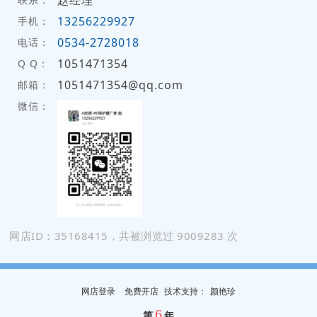
赵经理
13256229927
手机：
0534-2728018
电话：
1051471354
Q Q：
1051471354@qq.com
邮箱：
微信：
网店ID：35168415，共被浏览过 9009283 次
网店登录
免费开店
技
术
支
持
：
颜艳珍
6
第
年