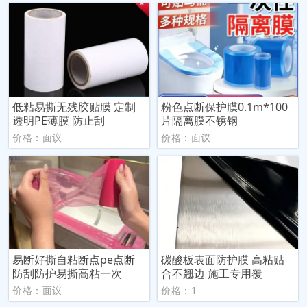
低粘易撕无残胶贴膜 定制
粉色点断保护膜0.1m*100
透明PE薄膜 防止刮
片隔离膜不锈钢
价格：面议
价格：面议
易断好撕自粘断点pe点断
碳酸板表面防护膜 高粘贴
防刮防护易撕高粘一次
合不翘边 施工专用覆
价格：面议
价格：1