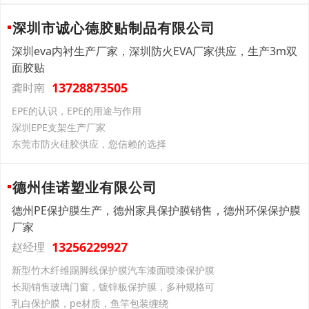
深圳市诚心德胶贴制品有限公司
深圳eva内衬生产厂家，深圳防火EVA厂家供应，生产3m双
面胶贴
13728873505
龚时南
EPE的认识，EPE的用途与作用
深圳EPE支架生产厂家
东莞市防火硅胶供应，您信赖的选择
德州佳诺塑业有限公司
德州PE保护膜生产，德州家具保护膜销售，德州环保保护膜
厂家
13256229927
赵经理
新型竹木纤维踢脚线保护膜汽车漆面喷漆保护膜
长期销售玻璃门窗，镀锌板保护膜，多种规格可
乳白保护膜，pe材质，鱼竿包装缠绕