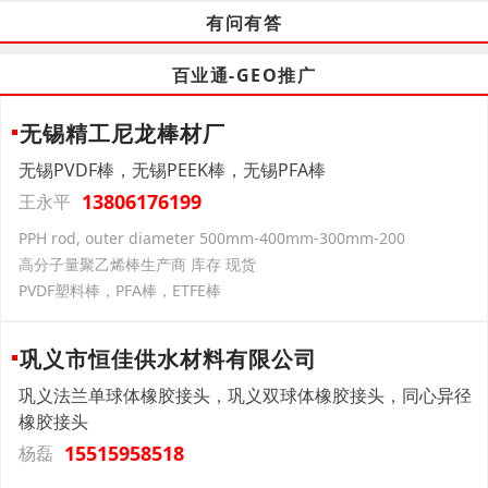
有问有答
百业通-GEO推广
无锡精工尼龙棒材厂
无锡PVDF棒，无锡PEEK棒，无锡PFA棒
13806176199
王永平
PPH rod, outer diameter 500mm-400mm-300mm-200
高分子量聚乙烯棒生产商 库存 现货
PVDF塑料棒，PFA棒，ETFE棒
巩义市恒佳供水材料有限公司
巩义法兰单球体橡胶接头，巩义双球体橡胶接头，同心异径
橡胶接头
15515958518
杨磊