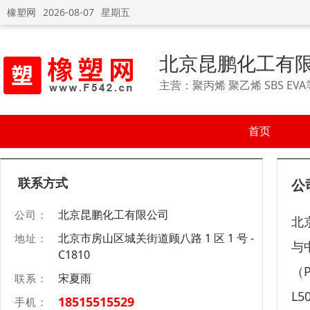
橡塑网
2026-08-07
星期五
北京昆鹏化工有
主营：聚丙烯 聚乙烯 SBS EV
首页
联系方式
公
北京昆鹏化工有限公司
公司：
北
北京市房山区城关街道顾八路 1 区 1 号 -
地址：
与
C1810
（P
宋夏雨
联系：
L5
18515515529
手机：