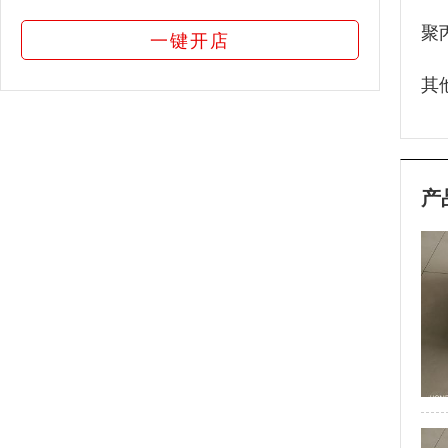
聚丙
一键开店
其
产