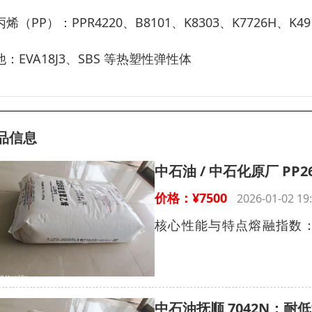
烯（PP）：PPR4220、B8101、K8303、K7726H、K49
他：EVA18J3、SBS 等热塑性弹性体
品信息
中石油 / 中石化原厂 PP
价格：¥7500
2026-01-02 
核心性能与特点熔融指数：多
中石油抚顺 7042N：耐低温