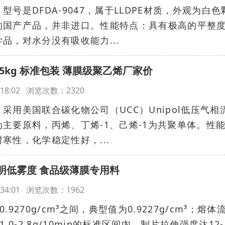
号是DFDA-9047，属于LLDPE材质，外观为白色
的国产产品，并非进口。性能特点：具有极高的平整
品，对水分没有吸收能力...
货：25kg 标准包装 薄膜级聚乙烯厂家价
19:18:02 浏览次数：2320
采用美国联合碳化物公司（UCC）Unipol低压气相
主要原料，丙烯、丁烯-1、己烯-1为共聚单体。性
寒性，化学稳定性好，...
高透明低雾度 食品级薄膜专用料
19:34:01 浏览次数：1962
0.9270g/cm³之间，典型值为0.9227g/cm³；熔体
于1.0-2.8g/10min的标准区间内。制片拉伸强度达12-