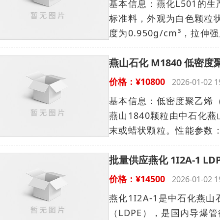
基本信息：燕化L501的
标准料，外观为白色颗粒状。
度为0.950g/cm³，拉伸强
燕山石化 M1840 低密度
价格：¥10800
2026-01-02
基本信息：低密度聚乙烯（
燕山1840颗粒由中石化
末或蜡状颗粒。性能参数：密度为
批量供应燕化 1I2A-1 LDP
价格：¥14500
2026-01-02
燕化1I2A-1是中石化
（LDPE），是国内导爆