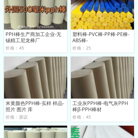
PPH棒生产商加工企业-无
塑料棒-PVC棒-PP棒-PE棒-
锡精工尼龙棒厂
ABS棒-
价格：45
价格：25
米黄颜色PPH棒-实样 样品-
工业灰PPH棒-电气灰PPH
照片 图片 库
棒β-PPH棒材
价格：面议
价格：45