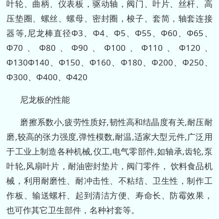
叶轮、曲柄、仪表板，驱动轴，阀门、叶片、丝杆、高
压垫圈、螺丝、螺母、密封圈，梭子、套简，轴套连接
器等,尼龙棒直径Φ3、Φ4、Φ5、Φ55、Φ60、Φ65、
Φ70、Φ80、Φ90、Φ100、Φ110、Φ120、
Φ130Φ140、Φ150、Φ160、Φ180、Φ200、Φ250、
Φ300、Φ400、Φ420
尼龙板的性能
磨擦系数小,疲劳性质好,韧性高和结晶度有关,耐压耐
磨,较高的张力强度,弹性模数,耐温,适家大型元件,广泛用
于工业上制造各种机械,仪工,电气零部件,如轴承,齿轮,泵
叶轮,风扇叶片，耐油密封垫片，阀门零件， 饮料食品机
械，利用耐磨性、耐冲击性、不粘结、卫生性，制作工
作板、输送螺杆、起到清洁方便、寿命长、防霉效果，
也可作其它卫生部件，名种衬套等。