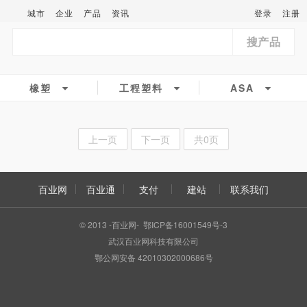
城市
企业
产品
资讯
登录
注册
搜产品
橡塑
工程塑料
ASA
上一页
下一页
共0页
百业网
百业通
支付
建站
联系我们
© 2013 -百业网- 鄂ICP备16001549号-3
武汉百业网科技有限公司
鄂公网安备 42010302000686号