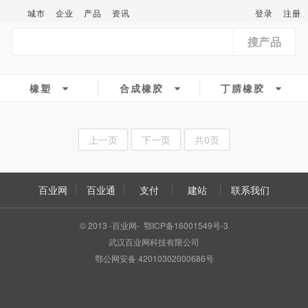
城市
企业
产品
资讯
登录
注册
搜产品
橡塑
合成橡胶
丁腈橡胶
上一页
下一页
共0页
百业网
百业通
支付
建站
联系我们
© 2013 -百业网- 鄂ICP备16001549号-3
武汉百业网科技有限公司
鄂公网安备 42010302000686号