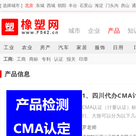
[ 选择城市 ]
北京
东城
西城
朝阳
丰台
石景山
海淀
门头沟
房山
通
城市
企业
产品
知
工业
农业
房产
汽车
家居
服饰
日用
工商:
工商
商标
专利
认证
报关
印章
产品信息
1、四川代办CM
CMA认证（计量认证）
行。大致可以分为以下几
括：
罗老师