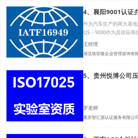
4、襄阳9001认
作为汽车生产的两大基地
QS－9000作为其供
王经理
湖北埃菲隆企业管理咨询有
5、贵州悦博公司压
罗老师
重庆智汇源认证服务有限公