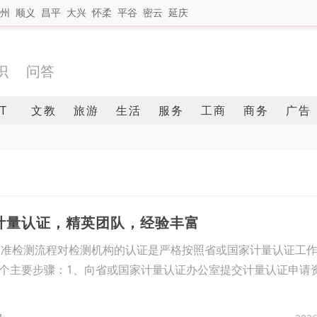
州
顺义
昌平
大兴
怀柔
平谷
密云
延庆
识
问答
IT
文教
旅游
生活
服务
工商
商务
广告
A计量认证，精英团队，经验丰富
标准检测流程对检测机构的认证是严格按照省或国家计量认证工
个主要步骤：1、向省或国家计量认证办公室提交计量认证申请