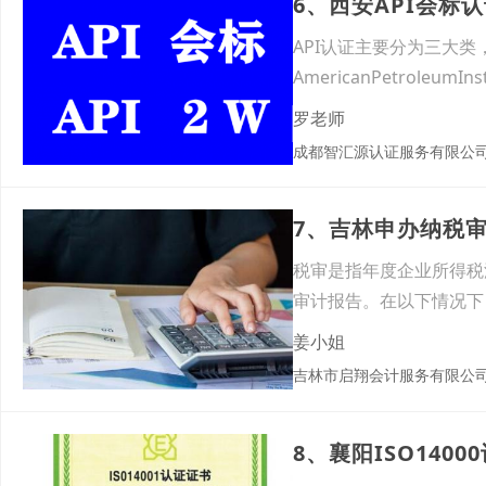
6、西安API会标
API认证主要分为三大
AmericanPetrol
罗老师
成都智汇源认证服务有限公
7、吉林申办纳税
税审是指年度企业所得税
审计报告。在以下情况下
希
姜小姐
吉林市启翔会计服务有限公
8、襄阳ISO14