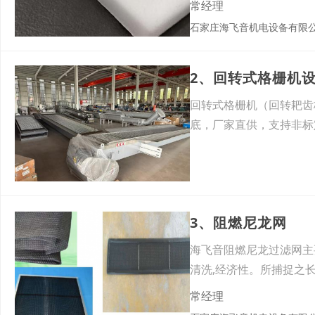
常经理
石家庄海飞音机电设备有限
回转式格栅机（回转耙齿
底，厂家直供，支持非标
王志健
山东顺畅环保设备有限公司
3、阻燃尼龙网
海飞音阻燃尼龙过滤网主
清洗,经济性。所捕捉之
常经理