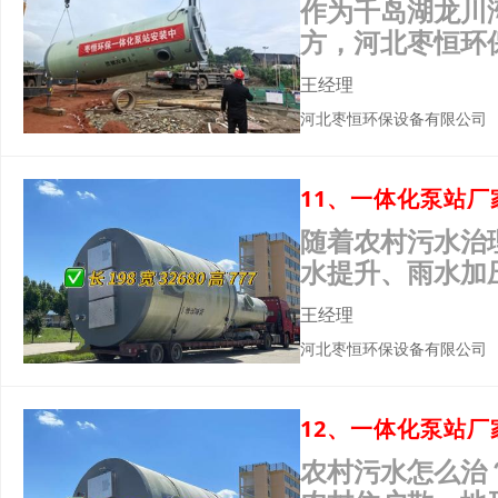
作为千岛湖龙川
方，河北枣恒环
2025年8月8
王经理
河北枣恒环保设备有限公司
随着农村污水治
水提升、雨水加
定性与技术适配
王经理
河北枣恒环保设备有限公司
农村污水怎么治