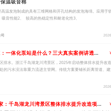
胺保温吸音棉
泡沫经高温发泡制成的具有三维网格和开孔结构的发泡海绵。应用于
、吸音性能2、 较高的热稳定性和耐老化性3、
2026
公司
9、一体化泵站厂家：一体化泵站是什么？三大真实案例讲透工作原理与选型逻辑
区排水。浙江千岛湖龙川湾景区，2025年启动整体排水提升改造
处的污水没法靠重力流进主管网。传统方案要铺长距离管道、建
2026
10、一体化泵站厂家：千岛湖龙川湾景区整体排水提升改造项目泵站交付全记录