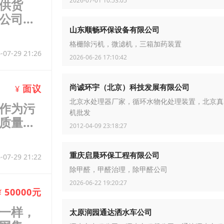
2026-07-01 10:53:05
供货
公司于
山东顺畅环保设备有限公司
2
格栅除污机，微滤机，三箱加药装置
-07-29 21:26
2026-06-26 17:10:42
尚诚环宇（北京）科技发展有限公司
面议
¥
北京水处理器厂家，循环水物化处理装置，北京真
作为污
机批发
质量稳
2012-04-09 23:18:27
。当
重庆启晨环保工程有限公司
-07-29 21:22
除甲醛，甲醛治理，除甲醛公司
2026-06-22 19:20:27
50000元
¥
一样，
太原润园通达洒水车公司