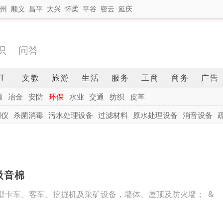
州
顺义
昌平
大兴
怀柔
平谷
密云
延庆
识
问答
IT
文教
旅游
生活
服务
工商
商务
广告
源
冶金
安防
环保
水业
交通
纺织
皮革
测仪
杀菌消毒
污水处理设备
过滤材料
原水处理设备
消音设备
吸音棉
卡车、客车、挖掘机及采矿设备，墙体、屋顶及防火墙； &