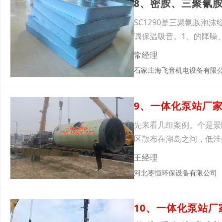
8、密胺、三聚氰
SC1290是三聚氰胺
调保温吸音。1、的降噪
常经理
石家庄海飞音机电设备有限
先来看几组案例。个是景
区散布在湖岛之间，低洼
王经理
河北枣恒环保设备有限公司