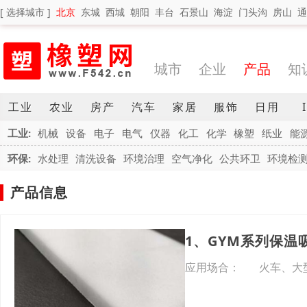
[ 选择城市 ]
北京
东城
西城
朝阳
丰台
石景山
海淀
门头沟
房山
通
城市
企业
产品
知
工业
农业
房产
汽车
家居
服饰
日用
工业:
机械
设备
电子
电气
仪器
化工
化学
橡塑
纸业
能
环保:
水处理
清洗设备
环境治理
空气净化
公共环卫
环境检
产品信息
1、GYM系列保温
应用场合： 火车、大型