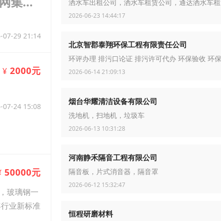
网集中
洒水车出租公司，洒水车租赁公司，通达洒水车租
是走
2026-06-23 14:44:17
-07-29 21:14
北京智郡泰翔环保工程有限责任公司
环评办理 排污口论证 排污许可代办 环保验收 环
2000元
¥
2026-06-14 21:09:13
烟台华耀清洁设备有限公司
-07-24 15:08
洗地机，扫地机，垃圾车
2026-06-13 10:31:28
河南静禾隔音工程有限公司
50000元
¥
隔音板，片式消音器，隔音罩
2026-06-12 15:32:47
，玻璃钢一
年行业新标准
恒程研磨材料