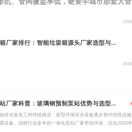
形乱、管网覆盖率低，硬要学城市那套大管
扛不住，施工条件也不允许。一体化泵站倒
2026
13、2026江苏垃圾箱厂家排行：智能垃圾箱源头厂家选型与核心优势解析
2026
14、2026一体化泵站厂家科普：玻璃钢预制泵站优势与选型全解析
政排水改造工程持续推进，新型环保排水设备逐步替代传统设施
需设备。深耕行业多年的一体化泵站厂家枣恒环保，结合2026