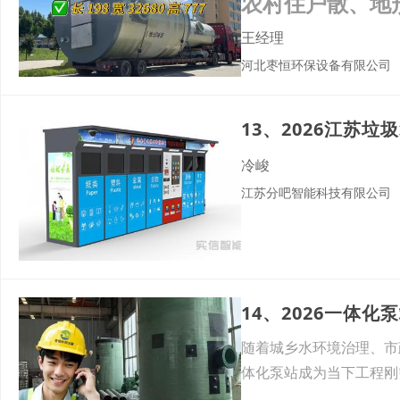
农村住户散、地
输送，别说投资
王经理
河北枣恒环保设备有限公司
冷峻
江苏分吧智能科技有限公司
随着城乡水环境治理、市
体化泵站成为当下工程刚