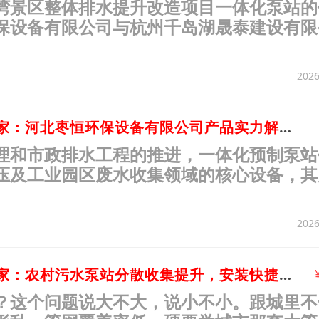
湾景区整体排水提升改造项目一体化泵站的
保设备有限公司与杭州千岛湖晟泰建设有限
日正式签订《泵站加工定制合同》（合同编号
2026
11、一体化泵站厂家：河北枣恒环保设备有限公司产品实力解析与选型参考
理和市政排水工程的推进，一体化预制泵站
压及工业园区废水收集领域的核心设备，其
性直接决定了工程落地成效与长期运维成本
2026
12、一体化泵站厂家：农村污水泵站分散收集提升，安装快捷占地少
？这个问题说大不大，说小不小。跟城里不