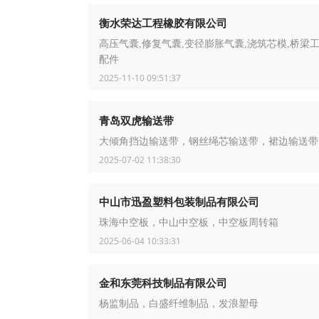
衡水荣达工程橡胶有限公司
高压气囊,修复气囊,变径膨胀气囊,浇筑芯模,桥梁
配件
2025-11-10 09:51:37
青岛双虎输送带
大倾角挡边输送带，钢丝绳芯输送带，裙边输送带
2025-07-02 11:38:30
中山市迅盈塑料包装制品有限公司
珠海中空板，中山中空板，中空板周转箱
2025-06-04 10:33:31
金和东莞科技制品有限公司
杨监制品，白盛纤维制品，发浪塑母