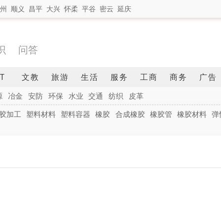
州
顺义
昌平
大兴
怀柔
平谷
密云
延庆
识
问答
IT
文教
旅游
生活
服务
工商
商务
广告
源
冶金
安防
环保
水业
交通
纺织
皮革
胶加工
塑料材料
塑料容器
橡胶
合成橡胶
橡胶管
橡胶材料
弹