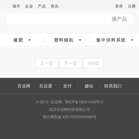
城市
企业
产品
资讯
登录
注册
搜产品
橡塑
塑料辅机
集中供料系统
上一页
下一页
共0页
百业网
百业通
支付
建站
联系我们
© 2013 -百业网- 鄂ICP备16001549号-3
武汉百业网科技有限公司
鄂公网安备 42010302000686号