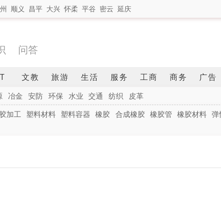
州
顺义
昌平
大兴
怀柔
平谷
密云
延庆
识
问答
IT
文教
旅游
生活
服务
工商
商务
广告
源
冶金
安防
环保
水业
交通
纺织
皮革
胶加工
塑料材料
塑料容器
橡胶
合成橡胶
橡胶管
橡胶材料
弹