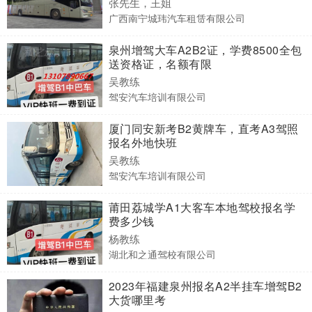
张先生，王姐
广西南宁城玮汽车租赁有限公司
泉州增驾大车A2B2证，学费8500全包
送资格证，名额有限
吴教练
驾安汽车培训有限公司
厦门同安新考B2黄牌车，直考A3驾照
报名外地快班
吴教练
驾安汽车培训有限公司
莆田荔城学A1大客车本地驾校报名学
费多少钱
杨教练
湖北和之通驾校有限公司
2023年福建泉州报名A2半挂车增驾B2
大货哪里考