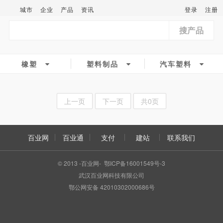
城市
企业
产品
资讯
登录
注册
搜产品
橡塑
塑料制品
汽车塑料
上一页
下一页
共0页
百业网
百业通
支付
建站
联系我们
© 2013 -百业网- 鄂ICP备16001549号-3
武汉百业网科技有限公司
鄂公网安备 42010302000686号