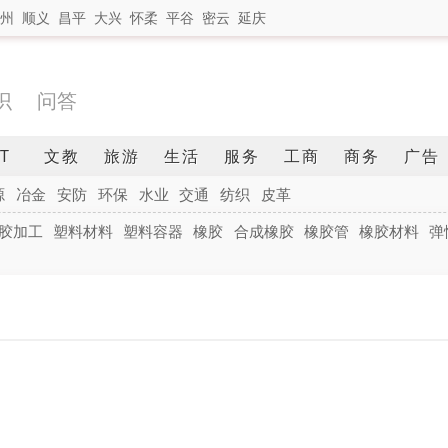
州
顺义
昌平
大兴
怀柔
平谷
密云
延庆
识
问答
IT
文教
旅游
生活
服务
工商
商务
广告
源
冶金
安防
环保
水业
交通
纺织
皮革
胶加工
塑料材料
塑料容器
橡胶
合成橡胶
橡胶管
橡胶材料
弹