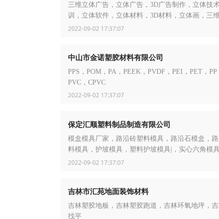
三维立体广告，立体广告，3D广告制作，立体技
训，立体软件，立体材料，3D材料，立体画，三
3D画，三维影像，立体图像
2022-09-02 17:37:07
中山市金诺塑胶材料有限公司
PPS，POM，PA，PEEK，PVDF，PEI，PET，P
PVC，CPVC
2022-09-02 17:37:07
保定汇顺塑料制品制造有限公司
模盒模具厂家，路沿砖塑料模具，路沿石模盒，路
料模具，护坡模具，塑料护坡模具|，实心六角模
粪池钢模具，水利护坡模具，路牙子塑料模具，道
2022-09-02 17:37:07
料模具
吉林市汇苑地面装饰材料
吉林塑胶地板，吉林塑胶跑道，吉林环氧地坪，吉
找平