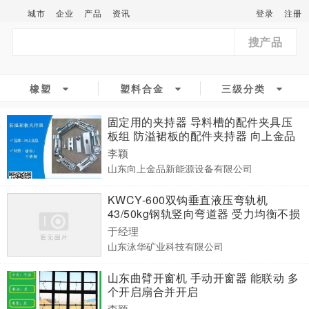
城市
企业
产品
资讯
登录
注册
搜产品
橡塑
塑料合金
三级分类
固定用的夹持器 导料槽的配件夹具压
板组 防溢裙板的配件夹持器 向上金品
李颖
山东向上金品新能源设备有限公司
KWCY-600双钩垂直液压弯轨机
43/50kg钢轨竖向弯道器 受力均衡不损
伤钢轨
于经理
山东泳华矿业科技有限公司
山东曲臂开窗机 手动开窗器 能联动 多
个开启扇合并开启
李颖