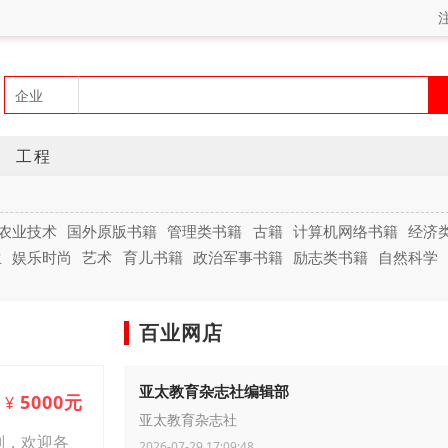
工程
农业技术
国外原版书籍
管理类书籍
古籍
计算机网络书籍
经济
生
娱乐时尚
艺术
育儿书籍
政治军事书籍
励志类书籍
自然科学
百业网店
亚太教育杂志社编辑部
5000元
¥
亚太教育杂志社
划，欢迎各
2026-07-29 17:09:48