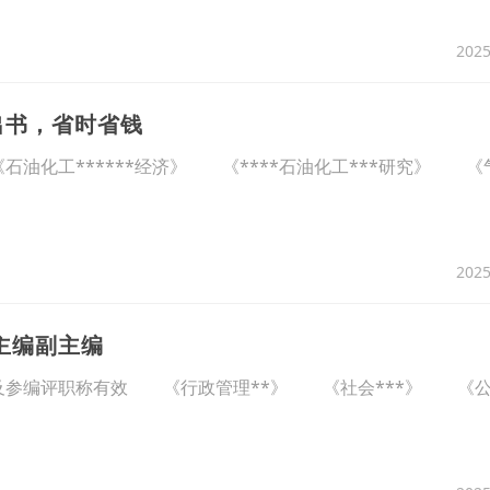
2025
出书，省时省钱
化工******经济》 《****石油化工***研究》 《
2025
主编副主编
参编评职称有效 《行政管理**》 《社会***》 《公