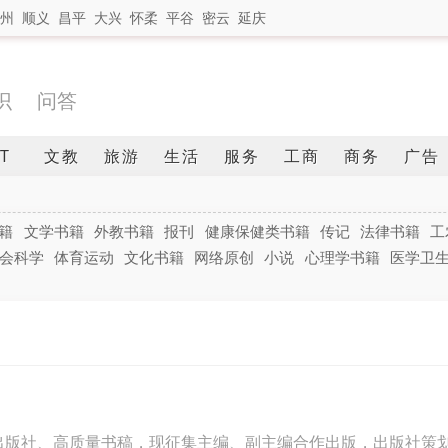
州
顺义
昌平
大兴
怀柔
平谷
密云
延庆
识
问答
IT
文教
旅游
生活
服务
工商
商务
广告
籍
文学书籍
外教书籍
报刊
健康保健类书籍
传记
法律书籍
工
会科学
体育运动
文化书籍
网络原创
小说
心理学书籍
医学卫
版社、高质量书稿，现征集主编、副主编合作出版，出版社策