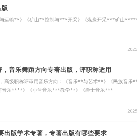
出版
运输**》《矿山**控制与***开采》《煤炭开采***矿山****
2025
专著，音乐舞蹈方向专著出版，评职称适用
，高级职称评审用音乐方向：《音乐**与艺术**》《民族音乐*
*与音乐****》《小号音乐***教学**》《爵士音乐***
2025
么要出版学术专著，专著出版有哪些要求