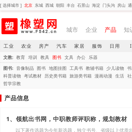
[ 选择城市 ]
北京
东城
西城
朝阳
丰台
石景山
海淀
门头沟
房山
通
城市
企业
产品
知
工业
农业
房产
汽车
家居
服饰
日用
文教:
教育
培训
教具
图书
文具
办公
乐器
图书:
音像制品
图书
地图挂图
工具书
教辅书籍
少儿读物
书
科普读物
考试教材
历史类书籍
旅游类书籍
漫画动漫
生活
社
哲学宗教
产品信息
1、领航出书网，中职教师评职称，规划教材
以下著作选题为今年新选题，独立书号、省级以上优质出