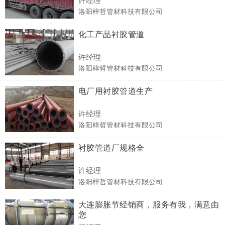
洛阳梓哲管材科技有限公司
化工产品衬胶管道
许经理
洛阳梓哲管材科技有限公司
电厂用衬胶管道生产
许经理
洛阳梓哲管材科技有限公司
衬胶管道厂规格全
许经理
洛阳梓哲管材科技有限公司
大连膨胀节经销商，服务有我，满意由
您