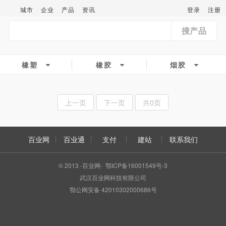
城市
企业
产品
资讯
登录
注册
搜产品
橡塑
橡胶
烟胶
上一页
下一页
共0页
百业网
百业通
支付
建站
联系我们
© 2013 -百业网- 鄂ICP备16001549号-3
武汉百业网科技有限公司
鄂公网安备 42010302000686号