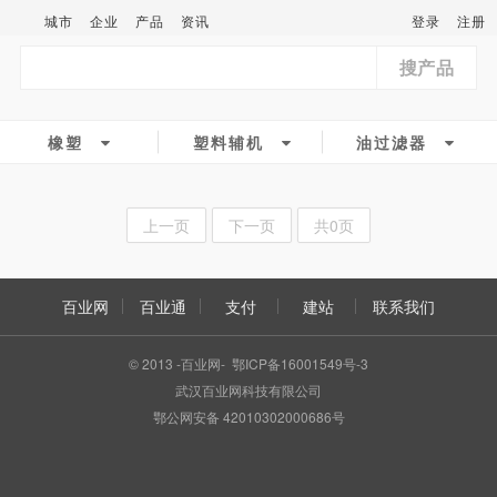
城市
企业
产品
资讯
登录
注册
搜产品
橡塑
塑料辅机
油过滤器
上一页
下一页
共0页
百业网
百业通
支付
建站
联系我们
© 2013 -百业网- 鄂ICP备16001549号-3
武汉百业网科技有限公司
鄂公网安备 42010302000686号